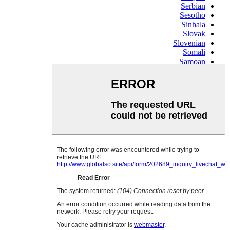
Serbian
Sesotho
Sinhala
Slovak
Slovenian
Somali
Samoan
Scots Gaelic
Shona
Sindhi
Sundanese
Swahili
Tajik
Tamil
Telugu
Thai
Ukrainian
Urdu
Uzbek
Vietnamese
Welsh
Xhosa
Yiddish
Yoruba
Zulu