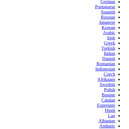
German
Portuguese
Spanish
Russian
Japanese
Korean
Arabic
Irish
Greek
Turkish
Italian
Danish
Romanian
Indonesian
Czech
Afrikaans
Swedish
Polish
Basque
Catalan
Esperanto
Hindi
Lao
Albanian
Amharic