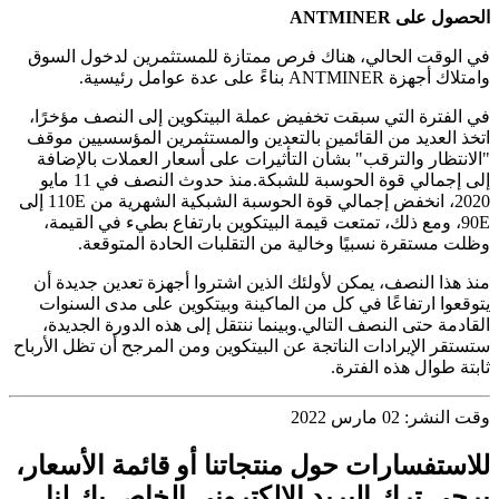
الحصول على ANTMINER
في الوقت الحالي، هناك فرص ممتازة للمستثمرين لدخول السوق
وامتلاك أجهزة ANTMINER بناءً على عدة عوامل رئيسية.
في الفترة التي سبقت تخفيض عملة البيتكوين إلى النصف مؤخرًا،
اتخذ العديد من القائمين بالتعدين والمستثمرين المؤسسيين موقف
"الانتظار والترقب" بشأن التأثيرات على أسعار العملات بالإضافة
إلى إجمالي قوة الحوسبة للشبكة.منذ حدوث النصف في 11 مايو
2020، انخفض إجمالي قوة الحوسبة الشبكية الشهرية من 110E إلى
90E، ومع ذلك، تمتعت قيمة البيتكوين بارتفاع بطيء في القيمة،
وظلت مستقرة نسبيًا وخالية من التقلبات الحادة المتوقعة.
منذ هذا النصف، يمكن لأولئك الذين اشتروا أجهزة تعدين جديدة أن
يتوقعوا ارتفاعًا في كل من الماكينة وبيتكوين على مدى السنوات
القادمة حتى النصف التالي.وبينما ننتقل إلى هذه الدورة الجديدة،
ستستقر الإيرادات الناتجة عن البيتكوين ومن المرجح أن تظل الأرباح
ثابتة طوال هذه الفترة.
وقت النشر: 02 مارس 2022
للاستفسارات حول منتجاتنا أو قائمة الأسعار،
يرجى ترك البريد الإلكتروني الخاص بك لنا