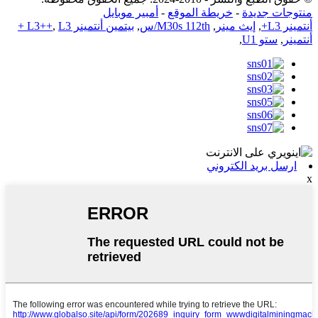
منتوجات جديدة
-
خريطة الموقع
-
أمبير موبايل
أنتمينر L3+
,
إيث مينر
,
M30s 112th/س
,
بيتمين أنتمينر L3++
,
L3 +
أنتمينر
,
ستو U1
,
ارسل بريد الكتروني
x