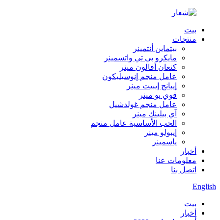
بيت
منتجات
بيتماين أنتمينر
مايكرو بي تي واتسمينر
كنعان أفالون مينر
عامل منجم إنوسيليكون
إيبانج إيبيت مينر
قوي يو مينر
عامل منجم غولدشيل
آي بيلينك مينر
الحب الأساسية عامل منجم
إيبولو مينر
ياسمينر
أخبار
معلومات عنا
اتصل بنا
English
بيت
أخبار