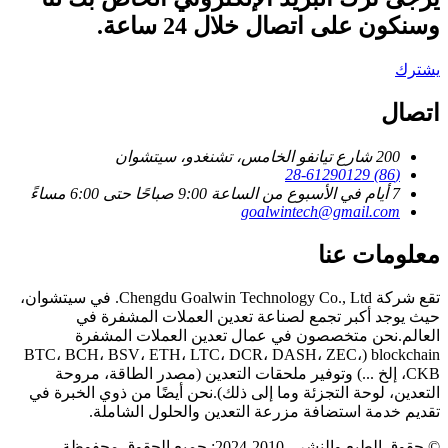
وسنكون على اتصال خلال 24 ساعة.
يشترك
اتصال
200 شارع تيانفو الخامس، تشنغدو، سيتشوان
(86) 28-61290129
7 أيام في الأسبوع من الساعة 9:00 صباحًا حتى 6:00 مساءً
goalwintech@gmail.com
معلومات عنا
تقع شركة Chengdu Goalwin Technology Co., Ltd. في سيتشوان،
حيث يوجد أكبر تجمع لصناعة تعدين العملات المشفرة في
العالم.نحن متخصصون في عمال تعدين العملات المشفرة
blockchain (BTC، BCH، BSV، ETH، LTC، DCR، DASH، ZEC،
CKB، إلخ ...) وتوفير ملحقات التعدين (مصدر الطاقة، مروحة
التعدين، لوحة التجزئة وما إلى ذلك).نحن أيضًا من ذوي الخبرة في
تقديم خدمة استضافة مزرعة التعدين والحلول الشاملة.
© حقوق الطبع والنشر - 2010-2024: جميع الحقوق محفوظة.