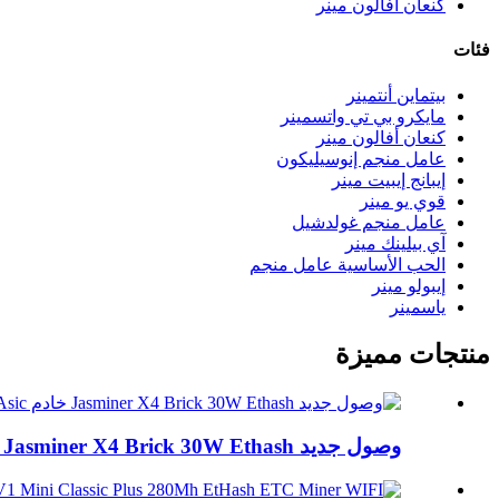
كنعان أفالون مينر
فئات
بيتماين أنتمينر
مايكرو بي تي واتسمينر
كنعان أفالون مينر
عامل منجم إنوسيليكون
إيبانج إيبيت مينر
قوي يو مينر
عامل منجم غولدشيل
آي بيلينك مينر
الحب الأساسية عامل منجم
إيبولو مينر
ياسمينر
منتجات مميزة
وصول جديد Jasminer X4 Brick 30W Ethash طاقة منخفضة...