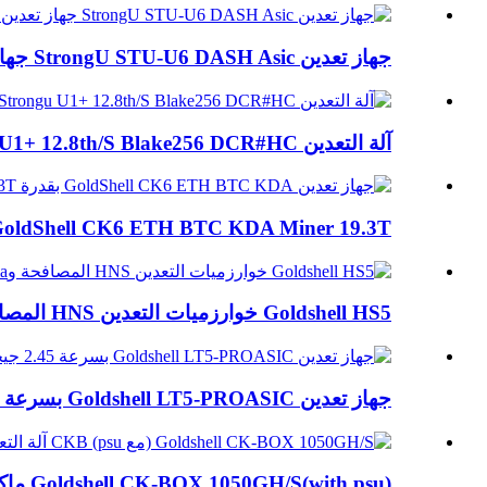
جهاز تعدين StrongU STU-U6 DASH Asic جهاز تعدين 420G X11
آلة التعدين Strongu U1+ 12.8th/S Blake256 DCR#HC
GoldShell CK6 ETH BTC KDA Miner 19.3T عالي الكفاءة..
Goldshell HS5 خوارزميات التعدين HNS المصافحة وال...
جهاز تعدين Goldshell LT5-PROASIC بسرعة 2.45 جيجا هرتز في الثانية Scrypt Litecoi...
Goldshell CK-BOX 1050GH/S(with psu) ماكينة التعدين CKB...