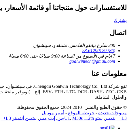
للاستفسارات حول منتجاتنا أو قائمة الأسعار، يرج
يشترك
اتصال
200 شارع تيانفو الخامس، تشنغدو، سيتشوان
(86) 28-61290129
7 أيام في الأسبوع من الساعة 9:00 صباحًا حتى 6:00 مساءً
goalwintech@gmail.com
معلومات عنا
H، LTC، DCR، DASH، ZEC، CKB
والحلول الشاملة.
© حقوق الطبع والنشر - 2010-2024: جميع الحقوق محفوظة.
منتوجات جديدة
-
خريطة الموقع
-
أمبير موبايل
L3 + أنتمينر
,
ستو U1
M30s 112th/س
,
,
إيث مينر
,
بيتمين أنتمينر L3++
,