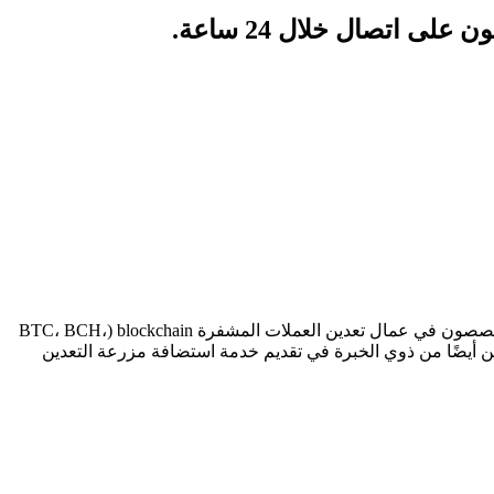
 اتصال خلال 24 ساعة.
تقع شركة Chengdu Goalwin Technology Co., Ltd. في سيتشوان، حيث يوجد أكبر تجمع لصناعة تعدين العملات المشفرة في العالم.نحن متخصصون في عمال تعدين العملات المشفرة blockchain (BTC، BCH،
 وما إلى ذلك).نحن أيضًا من ذوي الخبرة في تقديم خدمة استضافة مزرعة التعدين