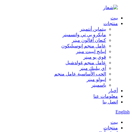
بيت
منتجات
بيتماين أنتمينر
مايكرو بي تي واتسمينر
كنعان أفالون مينر
عامل منجم إنوسيليكون
إيبانج إيبيت مينر
قوي يو مينر
عامل منجم غولدشيل
آي بيلينك مينر
الحب الأساسية عامل منجم
إيبولو مينر
ياسمينر
أخبار
معلومات عنا
اتصل بنا
English
بيت
منتجات