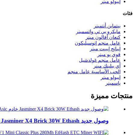
إيبولو مينر
فئات
بيتماين أنتمينر
مايكرو بي تي واتسمينر
كنعان أفالون مينر
عامل منجم إنوسيليكون
إيبانج إيبيت مينر
قوي يو مينر
عامل منجم غولدشيل
آي بيلينك مينر
الحب الأساسية عامل منجم
إيبولو مينر
ياسمينر
منتجات مميزة
وصول جديد Jasminer X4 Brick 30W Ethash طاقة منخفضة...