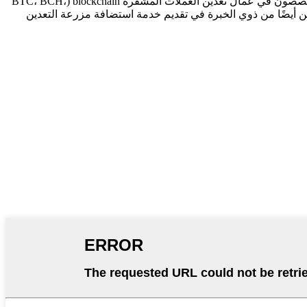
تقع شركة Chengdu Goalwin Technology Co., Ltd. في سيتشوان، حيث يوجد أكبر تجمع لصناعة تعدين العملات المشفرة في العالم.نحن متخصصون في عمال تعدين العملات المشفرة blockchain (BTC، BCH،
BSV، ETH، LTC، DCR، DASH، ZEC، CKB، ة في تقديم خدمة استضافة مزرعة التعدين