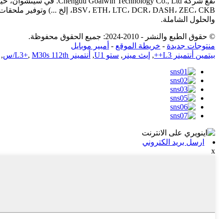
إلخ ...) وتوفير ملحقات التع
والحلول الشاملة.
© حقوق الطبع والنشر - 2010-2024: جميع الحقوق محفوظة.
أمبير موبايل
-
خريطة الموقع
-
منتوجات جديدة
,
,
M30s 112th/س
أنتمينر L3+
,
ستو U1
,
إيث مينر
,
بيتمين أنتمينر L3++
ارسل بريد الكتروني
x