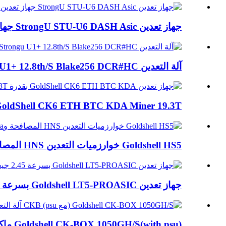
جهاز تعدين StrongU STU-U6 DASH Asic جهاز تعدين 420G X11
آلة التعدين Strongu U1+ 12.8th/S Blake256 DCR#HC
oldShell CK6 ETH BTC KDA Miner 19.3T عالي الكفاءة...
Goldshell HS5 خوارزميات التعدين HNS المصافحة وال...
جهاز تعدين Goldshell LT5-PROASIC بسرعة 2.45 جيجا هرتز في الثانية Scrypt Litecoi...
Goldshell CK-BOX 1050GH/S(with psu) ماكينة التعدين CKB...