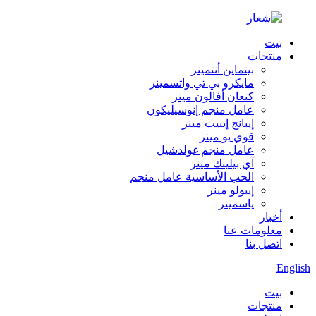
بيت
منتجات
بيتماين أنتمينر
مايكرو بي تي واتسمينر
كنعان أفالون مينر
عامل منجم إنوسيليكون
إيبانج إيبيت مينر
قوي يو مينر
عامل منجم غولدشيل
آي بيلينك مينر
الحب الأساسية عامل منجم
إيبولو مينر
ياسمينر
أخبار
معلومات عنا
اتصل بنا
English
بيت
منتجات