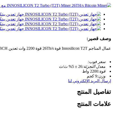
وصف قصير:
عمال المناجم Innosilicon T2T قوة 26Th/s قوة 2200 وات تعدين Asic SHA-256 BTC/BCH
سعر فوب:
معدل التجزئة:
26 ± 5% ث/ث
قوة:
2200 واط
وزن:
9 كجم
إرسال البريد الإلكتروني لنا
تفاصيل المنتج
علامات المنتج