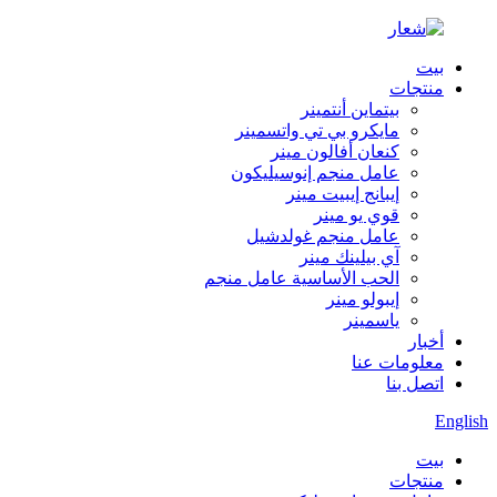
بيت
منتجات
بيتماين أنتمينر
مايكرو بي تي واتسمينر
كنعان أفالون مينر
عامل منجم إنوسيليكون
إيبانج إيبيت مينر
قوي يو مينر
عامل منجم غولدشيل
آي بيلينك مينر
الحب الأساسية عامل منجم
إيبولو مينر
ياسمينر
أخبار
معلومات عنا
اتصل بنا
English
بيت
منتجات