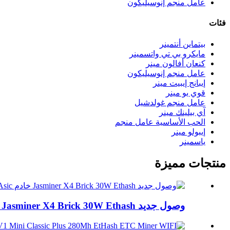
عامل منجم إنوسيليكون
فئات
بيتماين أنتمينر
مايكرو بي تي واتسمينر
كنعان أفالون مينر
عامل منجم إنوسيليكون
إيبانج إيبيت مينر
قوي يو مينر
عامل منجم غولدشيل
آي بيلينك مينر
الحب الأساسية عامل منجم
إيبولو مينر
ياسمينر
منتجات مميزة
وصول جديد Jasminer X4 Brick 30W Ethash طاقة منخفضة...