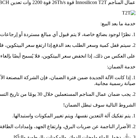
عمال المناجم Innosilicon T2T قوة 26Th/s قوة 2200 وات تعدين Asic SHA-256 BTC/BCH
خدمة ما بعد البيع:
1. نظرًا لوجود بضائع خاصة، لا يتم قبول أي مبالغ مستردة أو إرجاعات بعد التسليم.
2. سيتم قفل كمية وسعر الطلب بعد الدفع.إذا ارتفع سعر البيتكوين، فلن يرتفع سعر الطلب.
على العكس من ذلك، إذا انخفض سعر البيتكوين، فلا يُسمح أيضًا بإلغاء
خدمة الضمان:
صيانة رسمية مجانية.
2. يجب ضمان عمال المناجم المستعملين خلال 30 يومًا من تاريخ التسليم، ويجب دفع تكلفة صيانة الماكينة وفقًا للحالة الفعلية.
الشروط التالية سوف تبطل الضمان!
1. يتم تفكيك آلة التعدين نفسها، ويتم تغيير المكونات واستبدالها.
2. الأضرار الناجمة عن ضربات البرق، وارتفاع الجهد، وإمدادات الطاقة الرديئة، وما إلى ذلك.
3. يتأثر دخول الماء ولوحات الدوائر والمكونات بالرطوبة والتآكل.