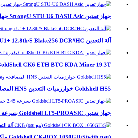
جهاز تعدين StrongU STU-U6 DASH Asic جهاز تعدين 420G X11
آلة التعدين Strongu U1+ 12.8th/S Blake256 DCR#HC
GoldShell CK6 ETH BTC KDA Miner 19.3T عالي الكفاءة..
Goldshell HS5 خوارزميات التعدين HNS المصافحة وال...
جهاز تعدين Goldshell LT5-PROASIC بسرعة 2.45 جيجا هرتز في الثانية Scrypt Litecoi...
Goldshell CK-BOX 1050GH/S(with psu) ماكينة التعدين CKB...