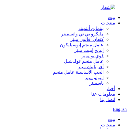
بيت
منتجات
بيتماين أنتمينر
مايكرو بي تي واتسمينر
كنعان أفالون مينر
عامل منجم إنوسيليكون
إيبانج إيبيت مينر
قوي يو مينر
عامل منجم غولدشيل
آي بيلينك مينر
الحب الأساسية عامل منجم
إيبولو مينر
ياسمينر
أخبار
معلومات عنا
اتصل بنا
English
بيت
منتجات