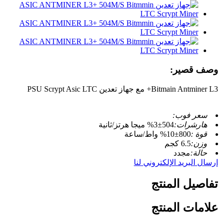
وصف قصير:
Bitmain Antminer L3+ مع جهاز تعدين PSU Scrypt Asic LTC
سعر فوب:
هارشرات:
504±3% ميجا هرتز/ثانية
قوة :
800±10% واط/ساعة
وزن:
6.5 كجم
حالة:
مجدد
إرسال البريد الإلكتروني لنا
تفاصيل المنتج
علامات المنتج