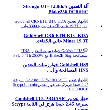
آلة التعدين Strongu U1+ 12.8th/S
Blake256 DCR#HC
GoldShell CK6 ETH BTC KDA
Miner 19.3T عالي الكفاءة...
Goldshell HS5 خوارزميات التعدين
HNS المصافحة وال...
جهاز تعدين Goldshell LT5-PROASIC
بسرعة 2.45 جيجا هرتز في الثانية Scrypt
Litecoi...