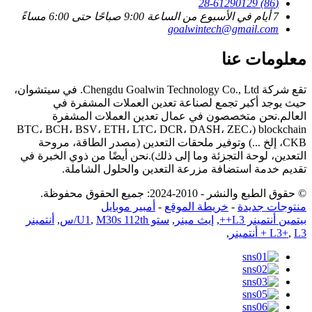
(86) 28-61290129
7 أيام في الأسبوع من الساعة 9:00 صباحًا حتى 6:00 مساءً
goalwintech@gmail.com
معلومات عنا
تقع شركة Chengdu Goalwin Technology Co., Ltd. في سيتشوان،
حيث يوجد أكبر تجمع لصناعة تعدين العملات المشفرة في
العالم.نحن متخصصون في عمال تعدين العملات المشفرة
blockchain (BTC، BCH، BSV، ETH، LTC، DCR، DASH، ZEC،
CKB، إلخ ...) وتوفير ملحقات التعدين (مصدر الطاقة، مروحة
التعدين، لوحة التجزئة وما إلى ذلك).نحن أيضًا من ذوي الخبرة في
تقديم خدمة استضافة مزرعة التعدين والحلول الشاملة.
© حقوق الطبع والنشر - 2010-2024: جميع الحقوق محفوظة.
منتوجات جديدة
-
خريطة الموقع
-
أمبير موبايل
بيتمين أنتمينر L3++
,
إيث مينر
,
ستو U1
M30s 112th/س
,
,
أنتمينر
L3 + أنتمينر
,
L3+
,