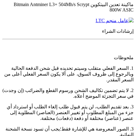
ماكينة تعدين البيتكوين Bitmain Antminer L3+ 504Mh/s Scrypt
800W ASIC
إرشادات الشراء
ملحوظات
1. السعر الفعلي متقلب وسيتم تحديده قبل شحن الدفعة الحالية
وبالرجوع إلى ظروف السوق، على ألا يكون السعر الفعلي أعلى من
السعر المقدر.
2. لا يتم تضمين تكاليف الشحن ورسوم القطع والضرائب (إن وجدت)
في سعر التجزئة الموضح أعلاه.
3. بعد تقديم الطلب، لن يتم قبول طلب إلغاء الطلب أو استرداد أي
جزء من المبلغ المطلوب أو تغيير العنصر (العناصر) المطلوبة إلى
عنصر (عناصر) مختلفة أو دفعة (دفعات) مختلفة.
3. الصور المعروضة هي للإشارة فقط؛يجب أن تسود نسخة الشحنة
النهائية.