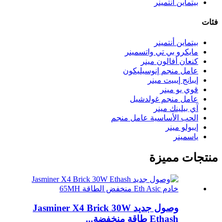
بيتماين أنتمينر
فئات
بيتماين أنتمينر
مايكرو بي تي واتسمينر
كنعان أفالون مينر
عامل منجم إنوسيليكون
إيبانج إيبيت مينر
قوي يو مينر
عامل منجم غولدشيل
آي بيلينك مينر
الحب الأساسية عامل منجم
إيبولو مينر
ياسمينر
منتجات مميزة
وصول جديد Jasminer X4 Brick 30W
Ethash طاقة منخفضة...